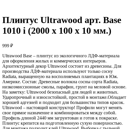
Плинтус Ultrawood арт. Base
1010 i (2000 x 100 x 10 мм.)
999
₽
Ultrawood Base – плинтус из экологичного ЛДФ-материала
для оформления жилых и коммерческих интерьеров.
Архитектурный декор Ultrawood состоит из древесины. Для
производства ЛДФ-материала используют только сосну
Radiatа, выращенную на восполняемых плантациях в Юж.
Америке. Состав: Древесные волокна сосны сорта Radiata,
низкоэмиссионные смолы, парафин, грунт на меловой основе.
На заметку: Ultrawood безопасный для людей и животных.
Ударопрочный и износостойкий, простой в монтаже.Обладает
хорошей адгезией и подходит для большинства типов красок.
Ultrawood – настоящий конструктор! Профили могут менять
свое прямое назначение и комбинироваться между собой.
Профиль длиной 2440 мм загрунтован и готов к покраске.
Плинтус крепится на подготовленную сухую поверхностью.
Для монтажа подходит клей Ultrawood. Выборка с тыльной