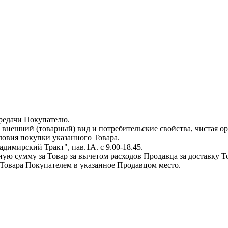
ередачи Покупателю.
 внешний (товарный) вид и потребительские свойства, чистая о
ловия покупки указанного Товара.
адимирский Тракт", пав.1А. с 9.00-18.45.
ю сумму за Товар за вычетом расходов Продавца за доставку Т
а Товара Покупателем в указанное Продавцом место.