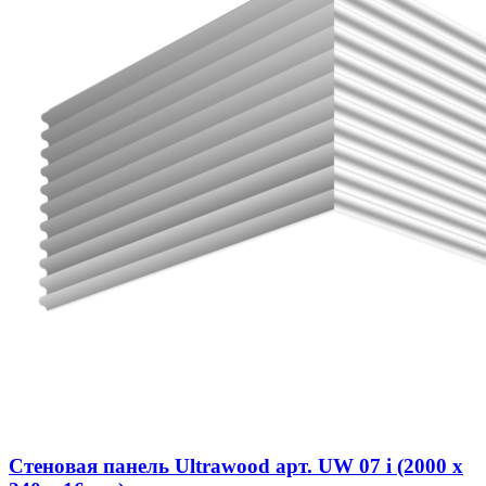
Стеновая панель Ultrawood арт. UW 07 i (2000 х