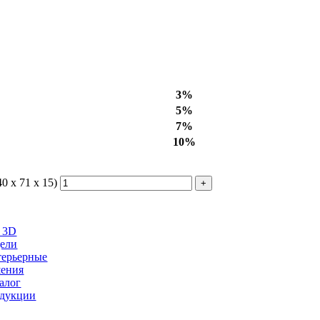
3%
5%
7%
10%
0 х 71 х 15)
 3D
ели
ерьерные
ения
алог
дукции