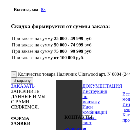
Высота, мм
83
Скидка формируется от суммы заказа:
При заказе на сумму
25 000 - 49 999
руб
При заказе на сумму
50 000 - 74 999
руб
При заказе на сумму
75 000 - 99 999
руб
При заказе на сумму
от 100 000
руб.
Количество товара Наличник Ultrawood арт. N 0004 (244
В корзину
ЗАКАЗАТЬ
ДОКУМЕНТАЦИЯ
ЗАПОЛНИТЕ
Инструкция
Все
ДАННЫЕ И МЫ
по
мод
С ВАМИ
монтажу
Инт
СВЯЖЕМСЯ.
Идеи
реш
комбинаций
Кат
КОНТАКТЫ
Прайс-
ФОРМА
про
лист
ЗАЯВКИ
+7(499)398-