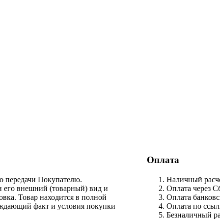
Оплата
го передачи Покупателю.
Наличный расче
н его внешний (товарный) вид и
Оплата через С
овка. Товар находится в полной
Оплата банковс
рждающий факт и условия покупки
Оплата по ссыл
Безналичный ра