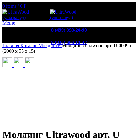
0
items
/
0
₽
Меню
8 (499) 398-20-90
8 (926) 666-12-47
Главная
Каталог
Молдинги
Молдинг Ultrawood арт. U 0009 i
(2000 х 55 х 15)
Молдинг Ultrawood арт. U