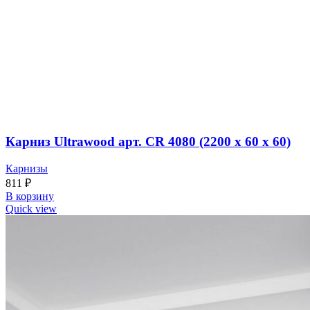
Карниз Ultrawood арт. CR 4080 (2200 х 60 х 60)
Карнизы
811
₽
В корзину
Quick view