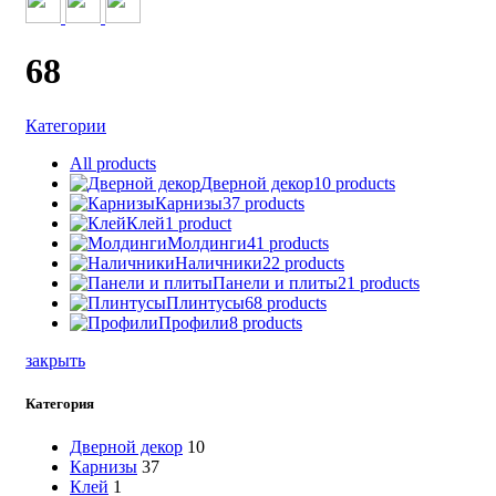
68
Категории
All
products
Дверной декор
10 products
Карнизы
37 products
Клей
1 product
Молдинги
41 products
Наличники
22 products
Панели и плиты
21 products
Плинтусы
68 products
Профили
8 products
закрыть
Категория
Дверной декор
10
Карнизы
37
Клей
1