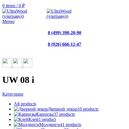
0
items
/
0
₽
Меню
8 (499) 398-20-90
8 (926) 666-12-47
UW 08 i
Категории
All
products
Дверной декор
10 products
Карнизы
37 products
Клей
1 product
Молдинги
41 products