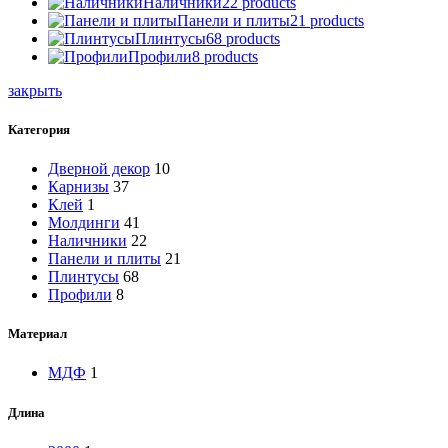
Наличники
22 products
Панели и плиты
21 products
Плинтусы
68 products
Профили
8 products
закрыть
Категория
Дверной декор
10
Карнизы
37
Клей
1
Молдинги
41
Наличники
22
Панели и плиты
21
Плинтусы
68
Профили
8
Материал
МДФ
1
Длина