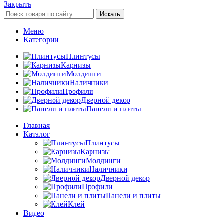
Закрыть
Искать
Меню
Категории
Плинтусы
Карнизы
Молдинги
Наличники
Профили
Дверной декор
Панели и плиты
Главная
Каталог
Плинтусы
Карнизы
Молдинги
Наличники
Дверной декор
Профили
Панели и плиты
Клей
Видео